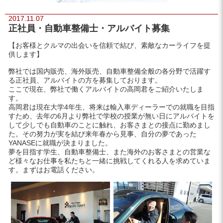
2017.11.07
正社員・自動車整備士・アルバイト募集
【お客様とクルマの出会いを信頼で結び、素敵なカーライフを提
供します】
弊社では国内販売、海外販売、自動車整備全般の各分野で活躍す
る正社員、アルバイトの方を募集しております。
ここで現在、弊社で働くアルバイトの高岡君をご紹介いたしま
す。
高岡君は現在大学4年生、将来は輸入車ディーラーでの就職を目指
すため、去年の6月より弊社で学校の授業が無い日にアルバイトを
して少しでも自動車のことに触れ、お客さまとの接点に勤めまし
た。その努力が実を結び来年春から見事、自分の夢であった
YANASEに就職が決まりました。
夢を目指す学生、自動車整備士、また海外のお客さまとの営業な
ど様々なお仕事を私たちと一緒に挑戦してくれる人を求めていま
す。まずはお電話ください。