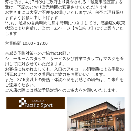
弊社では、4月7日(火)に政府より発令される「緊急事態宣言」を
受け、下記のとおり営業時間の変更させていただきます
お客さまには大変ご不便をお掛けいたしますが、何卒ご理解賜り
ますようお願い申し上げます
*なお、通常の営業時間に戻す時期につきましては、感染症の収束
状況により判断し、当ホームページ【お知らせ】にてご案内いた
します
営業時間:10:00～17:00
※感染予防対策へのご協力のお願い
ショールームスタッフ、サービス及び営業スタッフはマスクを着
用して応対させていただきます。
お客様におかれましても、入口のアルコール消毒薬による手指の
消毒および、マスク着用のご協力をお願いいたします。
また、37.5度以上の発熱・体調不良をお感じの場合は、ご来店を
ご遠慮ください。
ご来店の際には感染予防対策へのご協力をお願いいたします。