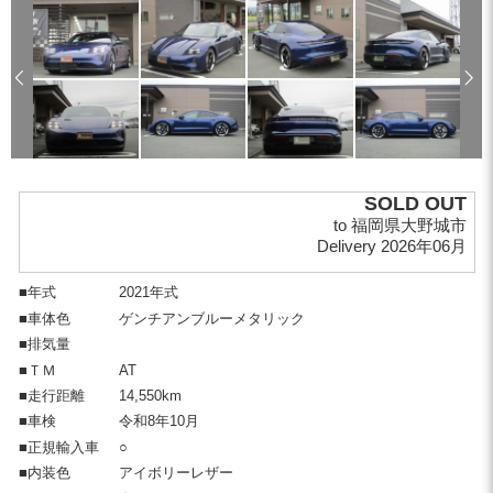
SOLD OUT
to 福岡県大野城市
Delivery 2026年06月
■年式
2021年式
■車体色
ゲンチアンブルーメタリック
■排気量
■ＴＭ
AT
■走行距離
14,550km
■車検
令和8年10月
■正規輸入車
○
■内装色
アイボリーレザー