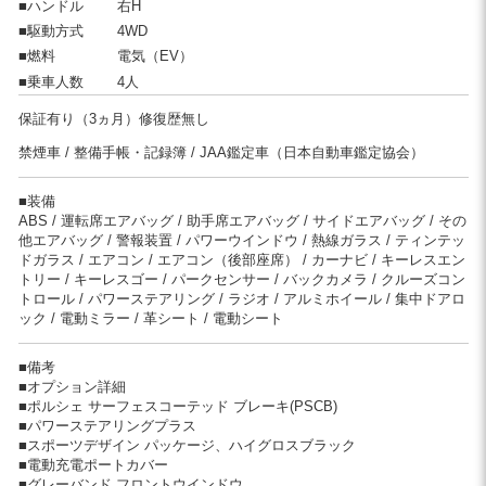
■ハンドル
右H
■駆動方式
4WD
■燃料
電気（EV）
■乗車人数
4人
保証有り（3ヵ月）修復歴無し
禁煙車
整備手帳・記録簿
JAA鑑定車（日本自動車鑑定協会）
■装備
ABS
運転席エアバッグ
助手席エアバッグ
サイドエアバッグ
その
他エアバッグ
警報装置
パワーウインドウ
熱線ガラス
ティンテッ
ドガラス
エアコン
エアコン（後部座席）
カーナビ
キーレスエン
トリー
キーレスゴー
パークセンサー
バックカメラ
クルーズコン
トロール
パワーステアリング
ラジオ
アルミホイール
集中ドアロ
ック
電動ミラー
革シート
電動シート
■備考
■オプション詳細
■ポルシェ サーフェスコーテッド ブレーキ(PSCB)
■パワーステアリングプラス
■スポーツデザイン パッケージ、ハイグロスブラック
■電動充電ポートカバー
■グレーバンド フロントウインドウ