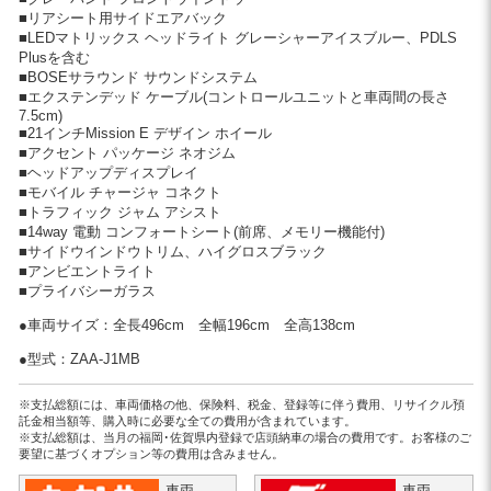
■リアシート用サイドエアバック
■LEDマトリックス ヘッドライト グレーシャーアイスブルー、PDLS
Plusを含む
■BOSEサラウンド サウンドシステム
■エクステンデッド ケーブル(コントロールユニットと車両間の長さ
7.5cm)
■21インチMission E デザイン ホイール
■アクセント パッケージ ネオジム
■ヘッドアップディスプレイ
■モバイル チャージャ コネクト
■トラフィック ジャム アシスト
■14way 電動 コンフォートシート(前席、メモリー機能付)
■サイドウインドウトリム、ハイグロスブラック
■アンビエントライト
■プライバシーガラス
●車両サイズ：
全長496cm
全幅196cm
全高138cm
●型式：ZAA-J1MB
※支払総額には、車両価格の他、保険料、税金、登録等に伴う費用、リサイクル預
託金相当額等、購入時に必要な全ての費用が含まれています。
※支払総額は、当月の福岡･佐賀県内登録で店頭納車の場合の費用です。お客様のご
要望に基づくオプション等の費用は含みません。
車両
車両