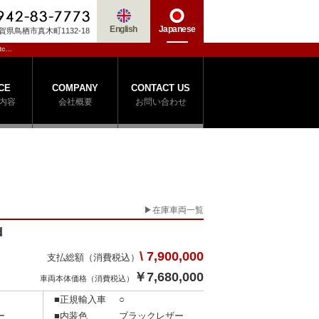
English
Japanese
賀県鳥栖市真木町1132-18
c...
CE
COMPANY
CONTACT US
内容
会社概要
お問い合わせ
在庫車両一覧
d
\ 7,900,000
支払総額（消費税込）
￥7,680,000
車両本体価格（消費税込）
■正規輸入車
○
ー
■内装色
ブラックレザー