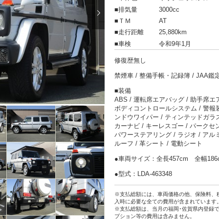
■排気量
3000cc
■ＴＭ
AT
■走行距離
25,880km
■車検
令和9年1月
修復歴無し
禁煙車
整備手帳・記録簿
JAA
■装備
ABS
運転席エアバッグ
助手席エ
ボディコントロールシステム
警報
ンドウワイパー
ティンテッドガラ
カーナビ
キーレスゴー
パークセ
パワーステアリング
ラジオ
アル
ルーフ
革シート
電動シート
●車両サイズ：
全長457cm
全幅18
●型式：LDA-463348
※支払総額には、車両価格の他、保険料、
入時に必要な全ての費用が含まれています
※支払総額は、当月の福岡･佐賀県内登録
プション等の費用は含みません。