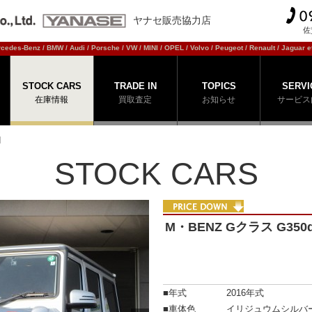
ヤナセ販売協力店
佐
cedes-Benz / BMW / Audi / Porsche / VW / MINI / OPEL / Volvo / Peugeot / Renault / Jaguar et
STOCK CARS
TRADE IN
TOPICS
SERVI
在庫情報
買取査定
お知らせ
サービス
d
STOCK CARS
PRICE DOWN
M・BENZ Gクラス G350
■年式
2016年式
■車体色
イリジュウムシルバ