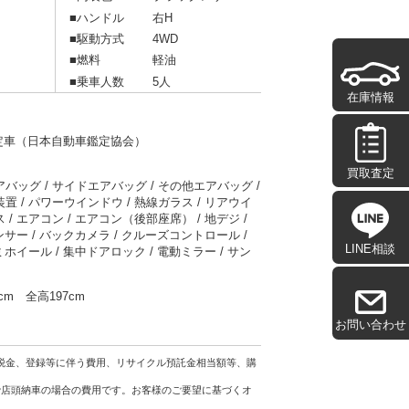
■ハンドル
右H
■駆動方式
4WD
■燃料
軽油
■乗車人数
5人
在庫情報
鑑定車（日本自動車鑑定協会）
買取査定
アバッグ
サイドエアバッグ
その他エアバッグ
装置
パワーウインドウ
熱線ガラス
リアウイ
ス
エアコン
エアコン（後部座席）
地デジ
ンサー
バックカメラ
クルーズコントロール
LINE相談
ミホイール
集中ドアロック
電動ミラー
サン
6cm
全高197cm
お問い合わせ
税金、登録等に伴う費用、リサイクル預託金相当額等、購
。
で店頭納車の場合の費用です。お客様のご要望に基づくオ