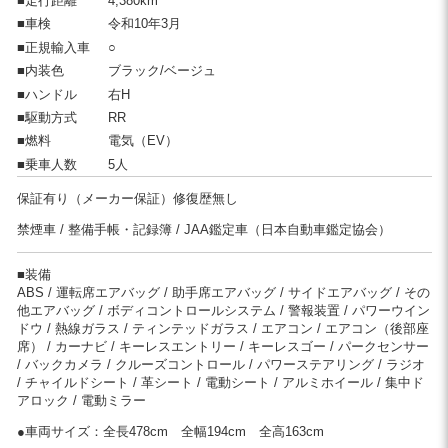
■走行距離
4,380km
■車検
令和10年3月
■正規輸入車
○
■内装色
ブラック/ベージュ
■ハンドル
右H
■駆動方式
RR
■燃料
電気（EV）
■乗車人数
5人
保証有り（メーカー保証）修復歴無し
禁煙車
整備手帳・記録簿
JAA鑑定車（日本自動車鑑定協会）
■装備
ABS
運転席エアバッグ
助手席エアバッグ
サイドエアバッグ
その
他エアバッグ
ボディコントロールシステム
警報装置
パワーウイン
ドウ
熱線ガラス
ティンテッドガラス
エアコン
エアコン（後部座
席）
カーナビ
キーレスエントリー
キーレスゴー
パークセンサー
バックカメラ
クルーズコントロール
パワーステアリング
ラジオ
チャイルドシート
革シート
電動シート
アルミホイール
集中ド
アロック
電動ミラー
●車両サイズ：
全長478cm
全幅194cm
全高163cm