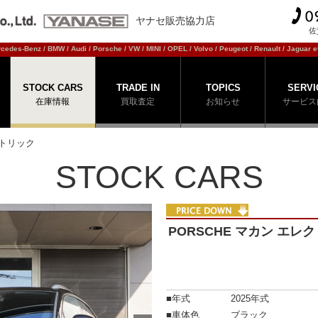
ヤナセ販売協力店
佐
cedes-Benz / BMW / Audi / Porsche / VW / MINI / OPEL / Volvo / Peugeot / Renault / Jaguar et
STOCK CARS
TRADE IN
TOPICS
SERVI
在庫情報
買取査定
お知らせ
サービス
クトリック
STOCK CARS
PRICE DOWN
PORSCHE マカン エレ
■年式
2025年式
■車体色
ブラック