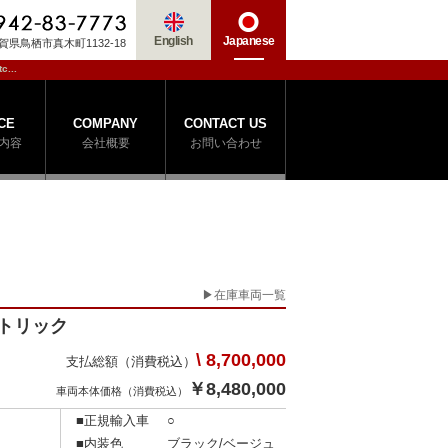
English
Japanese
賀県鳥栖市真木町1132-18
c...
CE
COMPANY
CONTACT US
内容
会社概要
お問い合わせ
在庫車両一覧
クトリック
\ 8,700,000
支払総額（消費税込）
￥8,480,000
車両本体価格（消費税込）
■正規輸入車
○
■内装色
ブラック/ベージュ